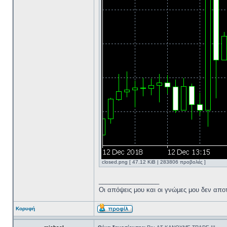
closed.png [ 47.12 KiB | 283806 προβολές ]
_________________
Oι απόψεις μου και οι γνώμες μου δεν απ
Κορυφή