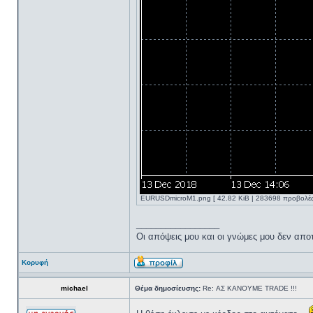
EURUSDmicroM1.png [ 42.82 KiB | 283698 προβολές
_________________
Oι απόψεις μου και οι γνώμες μου δεν απ
Κορυφή
michael
Θέμα δημοσίευσης:
Re: ΑΣ ΚΑΝΟΥΜΕ TRADE !!!