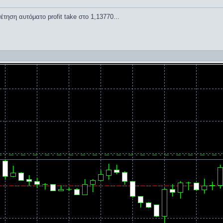
τηση αυτόματο profit take στο 1,13770...