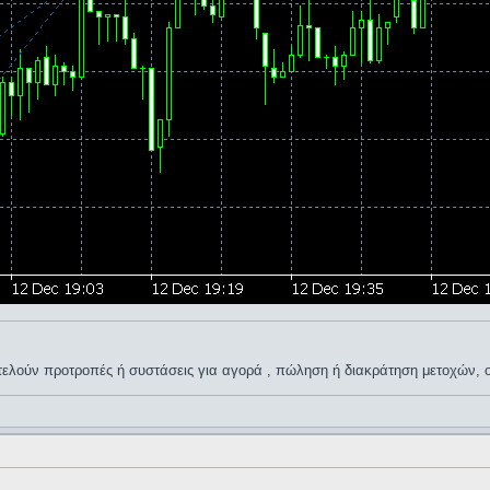
οτελούν προτροπές ή συστάσεις για αγορά , πώληση ή διακράτηση μετοχών