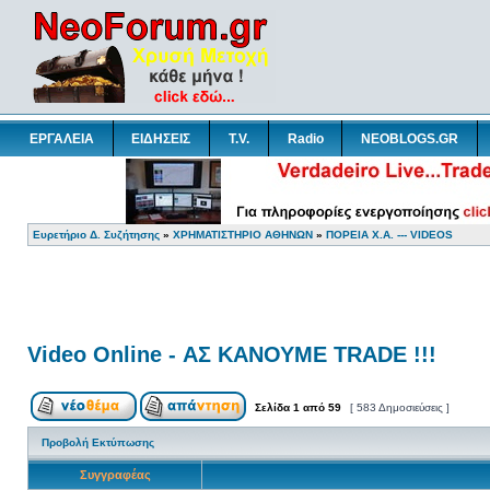
ΕΡΓΑΛΕΙΑ
ΕΙΔΗΣΕΙΣ
T.V.
Radio
NEOBLOGS.GR
Ευρετήριο Δ. Συζήτησης
»
ΧΡΗΜΑΤΙΣΤΗΡΙΟ ΑΘΗΝΩΝ
»
ΠΟΡΕΙΑ Χ.Α. --- VIDEOS
Video Online - ΑΣ ΚΑΝΟΥΜΕ TRADE !!!
Σελίδα
1
από
59
[ 583 Δημοσιεύσεις ]
Προβολή Εκτύπωσης
Συγγραφέας