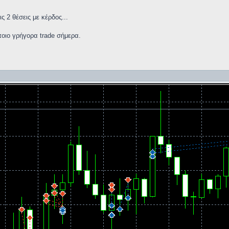
ις 2 θέσεις με κέρδος...
οιο γρήγορα trade σήμερα.