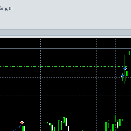
σης !!!