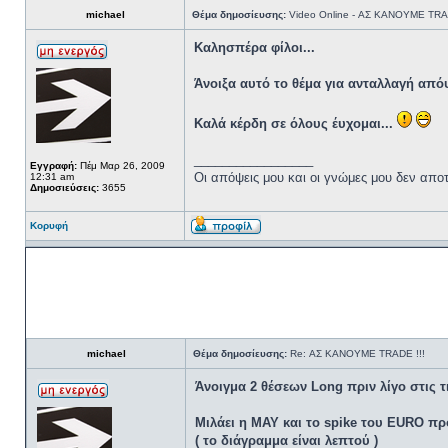
michael
Θέμα δημοσίευσης:
Video Online - ΑΣ ΚΑΝΟΥΜΕ TRAD
Καλησπέρα φίλοι...
Άνοιξα αυτό το θέμα για ανταλλαγή από
Καλά κέρδη σε όλους έυχομαι...
_________________
Εγγραφή:
Πέμ Μαρ 26, 2009
Oι απόψεις μου και οι γνώμες μου δεν απ
12:31 am
Δημοσιεύσεις:
3655
Κορυφή
michael
Θέμα δημοσίευσης:
Re: ΑΣ ΚΑΝΟΥΜΕ TRADE !!!
Άνοιγμα 2 θέσεων Long πριν λίγο στις τι
Μιλάει η MAY και το spike του EURO προ
( το διάγραμμα είναι λεπτού )