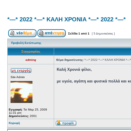
*—* 2022 *—* ΚΑΛΗ ΧΡΟΝΙΑ *—* 2022 *—*
Σελίδα
1
από
1
[ 5 Δημοσιεύσεις ]
Προβολή Εκτύπωσης
Συγγραφέας
adming
Θέμα δημοσίευσης:
*—* 2022 *—* ΚΑΛΗ ΧΡΟΝΙΑ *—*
Καλή Χρονιά φίλοι,
Site Admin
με υγεία, αγάπη και φυσικά πολλά και 
Εγγραφή:
Τετ Μαρ 25, 2009
11:31 pm
Δημοσιεύσεις:
2001
Κορυφή