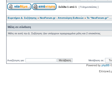
Σελίδα
1
από
1
[ 5 Δημοσιεύσεις ]
Ευρετήριο Δ. Συζήτησης
»
NeoForum.gr - Αποποίηση Ευθυνών
»
Το “NeoForum.gr” …
Μέλη σε σύνδεση
Μέλη σε αυτή την Δ. Συζήτηση: Δεν υπάρχουν εγγεγραμμένα μέλη και 2 επισκέπτες
Αναζήτηση για:
Μετάβαση σε:
Powered by
phpBB
©
Ελληνική 