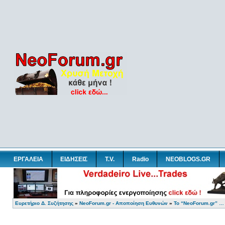
ΕΡΓΑΛΕΙΑ
ΕΙΔΗΣΕΙΣ
T.V.
Radio
NEOBLOGS.GR
Ευρετήριο Δ. Συζήτησης
»
NeoForum.gr - Αποποίηση Ευθυνών
»
Το “NeoForum.gr” …