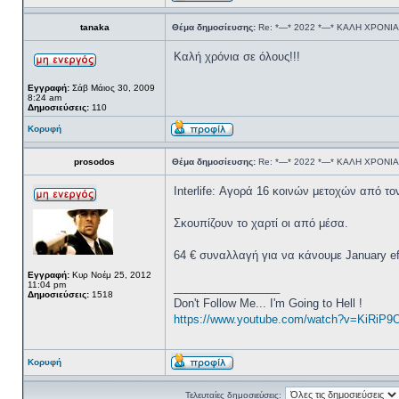
tanaka
Θέμα δημοσίευσης:
Re: *—* 2022 *—* ΚΑΛΗ ΧΡΟΝΙΑ
Καλή χρόνια σε όλους!!!
Εγγραφή:
Σάβ Μάιος 30, 2009
8:24 am
Δημοσιεύσεις:
110
Κορυφή
prosodos
Θέμα δημοσίευσης:
Re: *—* 2022 *—* ΚΑΛΗ ΧΡΟΝΙΑ
Ιnterlife: Αγορά 16 κοινών μετοχών από τ
Σκουπίζουν το χαρτί οι από μέσα.
64 € συναλλαγή για να κάνουμε January ef
Εγγραφή:
Κυρ Νοέμ 25, 2012
11:04 pm
_________________
Δημοσιεύσεις:
1518
Don't Follow Me... I'm Going to Hell !
https://www.youtube.com/watch?v=KiRiP9
Κορυφή
Τελευταίες δημοσιεύσεις: