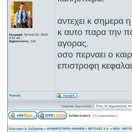
αντεχει κ σημερα η
κ αυτο παρα την π
Εγγραφή:
Τρί Ιούλ 20, 2010
6:41 am
αγορας.
Δημοσιεύσεις:
124
οσο περναει ο και
επιστροφη κεφαλαιο
Κορυφή
Τελευταίες δημοσιεύσεις:
Σελίδα
4
από
6
[ 51 Δημοσιεύσεις ]
Ευρετήριο Δ. Συζήτησης
»
ΧΡΗΜΑΤΙΣΤΗΡΙΟ ΑΘΗΝΩΝ
»
ΜΕΤΟΧΕΣ Χ.Α.
»
ΜΟΗ - ΜΟΤΟ