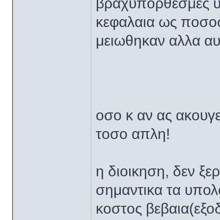
βραχυπορθεσμες υπ
κεφαλαια ως ποσοσ
μειωθηκαν αλλα αυ
οσο κ αν ας ακουγε
τοσο απλη!
η διοικηση, δεν ξε
σημαντικα τα υπολ
κοστος βεβαια(εξο