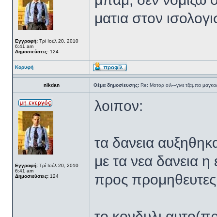
ματια στον ισολογι
Εγγραφή:
Τρί Ιούλ 20, 2010
6:41 am
Δημοσιεύσεις:
124
Κορυφή
nikdan
Θέμα δημοσίευσης:
Re: Μοτορ οιλ---γινε τζαμπα μαγκας
λοιπον:
τα δανεια αυξηθηκα
με τα νεα δανεια η
Εγγραφή:
Τρί Ιούλ 20, 2010
6:41 am
προς προμηθευτες
Δημοσιεύσεις:
124
το κονδυλι αυτο(