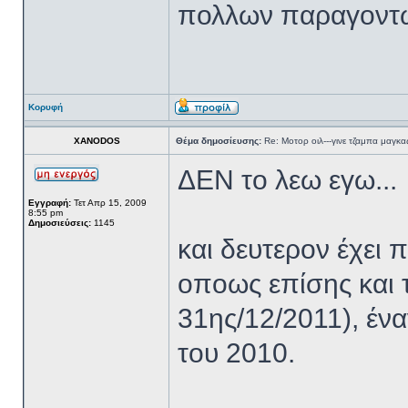
πολλων παραγοντων
Κορυφή
XANODOS
Θέμα δημοσίευσης:
Re: Μοτορ οιλ---γινε τζαμπα μαγκας
ΔΕΝ το λεω εγω...
Εγγραφή:
Τετ Απρ 15, 2009
8:55 pm
Δημοσιεύσεις:
1145
και δευτερον έχει π
οποως επίσης και τ
31ης/12/2011), ένα
του 2010.