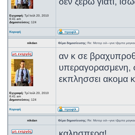
δεν ξερω γιατι, ισω
Εγγραφή:
Τρί Ιούλ 20, 2010
6:41 am
Δημοσιεύσεις:
124
Κορυφή
nikdan
Θέμα δημοσίευσης:
Re: Μοτορ οιλ---γινε τζαμπα μαγκας
αν κ σε βραχυπροθ
υπεραγορασμενη, συ
εκπλησσει ακομα κ 
Εγγραφή:
Τρί Ιούλ 20, 2010
6:41 am
Δημοσιεύσεις:
124
Κορυφή
nikdan
Θέμα δημοσίευσης:
Re: Μοτορ οιλ---γινε τζαμπα μαγκας
καλησπερα!