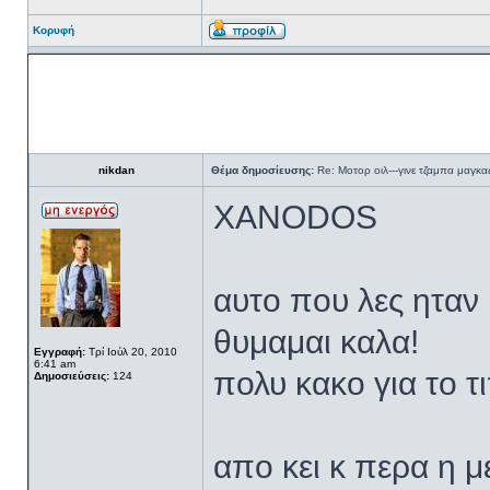
Κορυφή
nikdan
Θέμα δημοσίευσης:
Re: Μοτορ οιλ---γινε τζαμπα μαγκας
XANODOS
αυτο που λες ηταν
θυμαμαι καλα!
Εγγραφή:
Τρί Ιούλ 20, 2010
6:41 am
πολυ κακο για το τ
Δημοσιεύσεις:
124
απο κει κ περα η μ