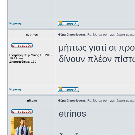
Κορυφή
netrinos
Θέμα δημοσίευσης:
Re: Μοτορ οιλ---γινε τζαμπα μαγκας
μήπως γιατί οι προ
Εγγραφή:
Κυρ Μάιος 10, 2009
δίνουν πλέον πίσ
10:27 am
Δημοσιεύσεις:
150
Κορυφή
nikdan
Θέμα δημοσίευσης:
Re: Μοτορ οιλ---γινε τζαμπα μαγκας
etrinos