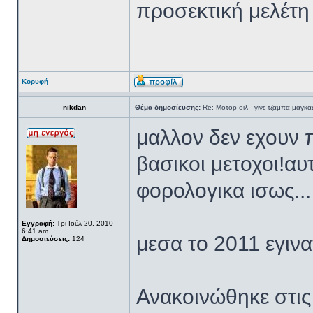
προσεκτική μελέτη χ
Κορυφή
nikdan
Θέμα δημοσίευσης:
Re: Μοτορ οιλ---γινε τζαμπα μαγκας
μαλλον δεν εχουν 
βασικοι μετοχοι!αυ
φορολογικα ισως...
Εγγραφή:
Τρί Ιούλ 20, 2010
6:41 am
μεσα το 2011 εγινα
Δημοσιεύσεις:
124
Ανακοινώθηκε στις