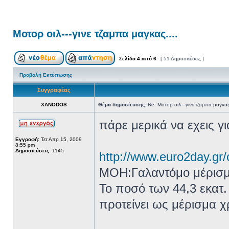
Μοτορ οιλ---γινε τζαμπα μαγκας....
Σελίδα
4
από
6
[ 51 Δημοσιεύσεις ]
Προβολή Εκτύπωσης
Συγγραφέας
XANODOS
Θέμα δημοσίευσης:
Re: Μοτορ οιλ---γινε τζαμπα μαγκας
πάρε μερικά να εχεις γι
Εγγραφή:
Τετ Απρ 15, 2009
8:55 pm
Δημοσιεύσεις:
1145
http://www.euro2day.gr/
ΜΟΗ:Γαλαντόμο μέρισμα 
Το ποσό των 44,3 εκατ.
προτείνει ως μέρισμα χ