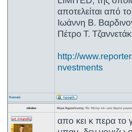
LIMITED, της οποία
αποτελείται από το
Ιωάννη Β. Βαρδινο
Πέτρο Τ. Τζαννετάκ
http://www.repo
nvestments
Κορυφή
nikdan
Θέμα δημοσίευσης:
Re: Μοτορ οιλ---γινε τζαμπα μαγκας
απο κει κ περα το 
μπαμ, δεν νομιζω ο