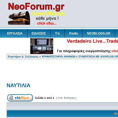
ΕΡΓΑΛΕΙΑ
ΕΙΔΗΣΕΙΣ
T.V.
Radio
NEOBLOGS.GR
Ευρετήριο Δ. Συζήτησης
»
ΧΡΗΜΑΤΙΣΤΗΡΙΟ ΑΘΗΝΩΝ
»
ΣΥΝΕΡΓΑΣΙΑ ΜΕ AXIAPLUS.G
ΝΑΥΤΙΛΙΑ
Σελίδα
1
από
1
[ 3 Θ. Ενότητες ]
Θέ