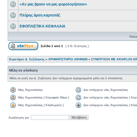
«Αν μας βρουν να μας φορολογήσουν»
Πλήρης άρση καμποτάζ
ΕΦΟΠΛΙΣΤΙΚΑ ΚΕΦΑΛΑΙΑ
Τελευ
Σελίδα
1
από
1
[ 3 Θ. Ενότητες ]
Ευρετήριο Δ. Συζήτησης
»
ΧΡΗΜΑΤΙΣΤΗΡΙΟ ΑΘΗΝΩΝ
»
ΣΥΝΕΡΓΑΣΙΑ ΜΕ AXIAPLUS.G
Μέλη σε σύνδεση
Μέλη σε αυτή την Δ. Συζήτηση: Δεν υπάρχουν εγγεγραμμένα μέλη και 2 επισκέπτες
Νέες δημοσιεύσεις
Δεν υπάρχουν νέες δημοσιεύσεις
Νέες δημοσιεύσεις [ Κορυφαίο Θέμα ]
Δεν υπάρχουν νέες δημοσιεύσεις [ Κορ
Νέες δημοσιεύσεις [ Κλειδωμένο ]
Δεν υπάρχουν νέες δημοσιεύσεις [ Κλε
Αναζήτηση για: