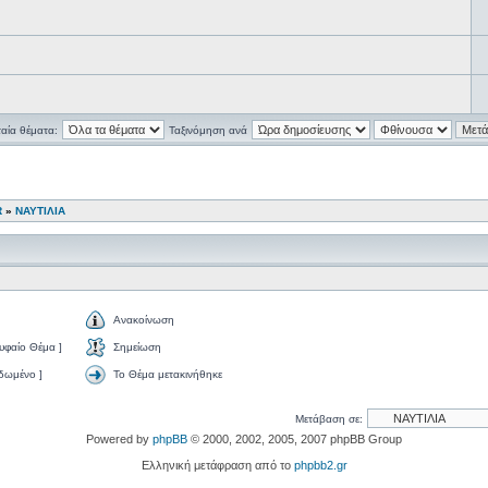
ταία θέματα:
Ταξινόμηση ανά
R
»
ΝΑΥΤΙΛΙΑ
Ανακοίνωση
υφαίο Θέμα ]
Σημείωση
ιδωμένο ]
Το Θέμα μετακινήθηκε
Μετάβαση σε:
Powered by
phpBB
© 2000, 2002, 2005, 2007 phpBB Group
Ελληνική μετάφραση από το
phpbb2.gr