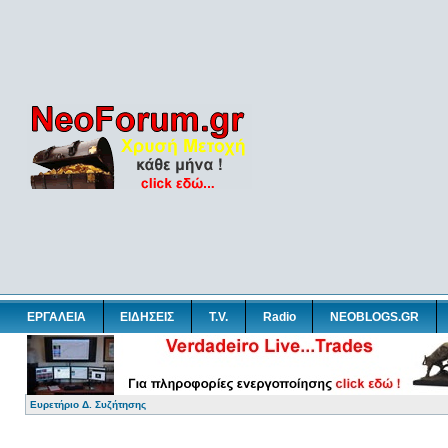
ΕΡΓΑΛΕΙΑ
ΕΙΔΗΣΕΙΣ
T.V.
Radio
NEOBLOGS.GR
Ευρετήριο Δ. Συζήτησης