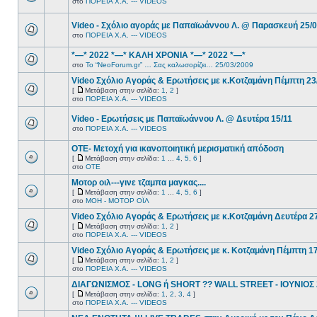
στο
ΠΟΡΕΙΑ Χ.Α. --- VIDEOS
Video - Σχόλιο αγοράς με Παπαϊωάννου Λ. @ Παρασκευή 25/
στο
ΠΟΡΕΙΑ Χ.Α. --- VIDEOS
*—* 2022 *—* ΚΑΛΗ ΧΡΟΝΙΑ *—* 2022 *—*
στο
Το “NeoForum.gr” … Σας καλωσορίζει… 25/03/2009
Video Σχόλιο Αγοράς & Ερωτήσεις με κ.Κοτζαμάνη Πέμπτη 23
[
Μετάβαση στην σελίδα:
1
,
2
]
στο
ΠΟΡΕΙΑ Χ.Α. --- VIDEOS
Video - Ερωτήσεις με Παπαϊωάννου Λ. @ Δευτέρα 15/11
στο
ΠΟΡΕΙΑ Χ.Α. --- VIDEOS
ΟΤΕ- Μετοχή για ικανοποιητική μερισματική απόδοση
[
Μετάβαση στην σελίδα:
1
...
4
,
5
,
6
]
στο
ΟΤΕ
Μοτορ οιλ---γινε τζαμπα μαγκας....
[
Μετάβαση στην σελίδα:
1
...
4
,
5
,
6
]
στο
ΜΟΗ - ΜΟΤΟΡ ΟΪΛ
Video Σχόλιο Αγοράς & Ερωτήσεις με κ.Κοτζαμάνη Δευτέρα 2
[
Μετάβαση στην σελίδα:
1
,
2
]
στο
ΠΟΡΕΙΑ Χ.Α. --- VIDEOS
Video Σχόλιο Αγοράς & Ερωτήσεις με κ. Κοτζαμάνη Πέμπτη 1
[
Μετάβαση στην σελίδα:
1
,
2
]
στο
ΠΟΡΕΙΑ Χ.Α. --- VIDEOS
ΔΙΑΓΩΝΙΣΜΟΣ - LONG ή SHORT ?? WALL STREET - ΙΟΥΝΙΟΣ
[
Μετάβαση στην σελίδα:
1
,
2
,
3
,
4
]
στο
ΠΟΡΕΙΑ Χ.Α. --- VIDEOS