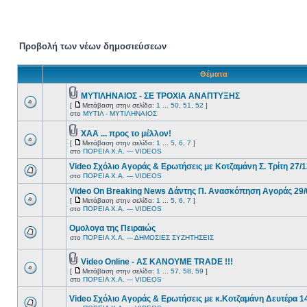
Προβολή των νέων δημοσιεύσεων
Θέματα
ΜΥΤΙΛΗΝΑΙΟΣ - ΣΕ ΤΡΟΧΙΑ ΑΝΑΠΤΥΞΗΣ
[
Μετάβαση στην σελίδα:
1
...
50
,
51
,
52
]
στο
ΜΥΤΙΛ - ΜΥΤΙΛΗΝΑΙΟΣ
ΧΑΑ ... προς το μέλλον!
[
Μετάβαση στην σελίδα:
1
...
5
,
6
,
7
]
στο
ΠΟΡΕΙΑ Χ.Α. --- VIDEOS
Video Σχόλιο Αγοράς & Ερωτήσεις με Κοτζαμάνη Σ. Τρίτη 27/
στο
ΠΟΡΕΙΑ Χ.Α. --- VIDEOS
Video On Breaking News Δάντης Π. Ανασκόπηση Αγοράς 29/
[
Μετάβαση στην σελίδα:
1
...
5
,
6
,
7
]
στο
ΠΟΡΕΙΑ Χ.Α. --- VIDEOS
Oμολογα της Πειραιώς
στο
ΠΟΡΕΙΑ Χ.Α. --- ΔΗΜΟΣΙΕΣ ΣΥΖΗΤΗΣΕΙΣ
Video Online - ΑΣ ΚΑΝΟΥΜΕ TRADE !!!
[
Μετάβαση στην σελίδα:
1
...
57
,
58
,
59
]
στο
ΠΟΡΕΙΑ Χ.Α. --- VIDEOS
Video Σχόλιο Αγοράς & Ερωτήσεις με κ.Κοτζαμάνη Δευτέρα 1